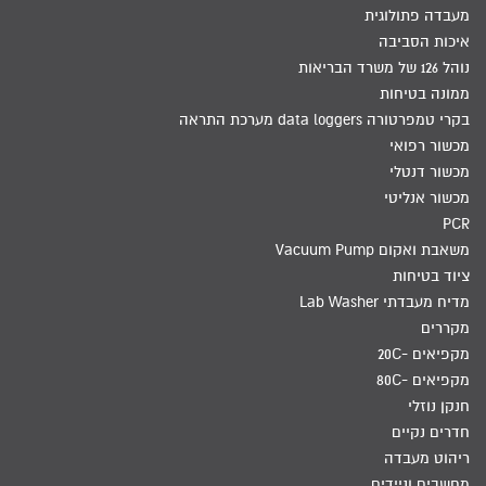
מעבדה פתולוגית
איכות הסביבה
נוהל 126 של משרד הבריאות
ממונה בטיחות
בקרי טמפרטורה data loggers מערכת התראה
מכשור רפואי
מכשור דנטלי
מכשור אנליטי
PCR
משאבת ואקום Vacuum Pump
ציוד בטיחות
מדיח מעבדתי Lab Washer
מקררים
מקפיאים -20C
מקפיאים -80C
חנקן נוזלי
חדרים נקיים
ריהוט מעבדה
מחשבים וניידים