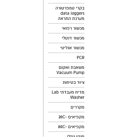
בקרי טמפרטורה
data loggers
מערכת התראה
מכשור רפואי
מכשור דנטלי
מכשור אנליטי
PCR
משאבת ואקום
Vacuum Pump
ציוד בטיחות
מדיח מעבדתי Lab
Washer
מקררים
מקפיאים -20C
מקפיאים -80C
חנקן נוזלי