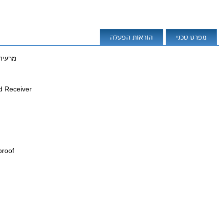
מפרט טכני
הוראות הפעלה
te 3 Vibratory Sieve Shaker
nd Receiver
proof