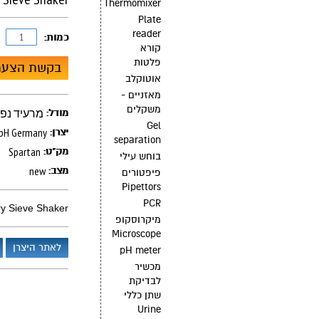
Thermomixer
Plate
reader
כמות:
קורא
פלטות
בקשת הצעת
אוטוקלב
מאזניים -
משקלים
Vibratory Sieve Shaker מרעי
מודל:
Gel
mbH Germany
יצרן:
separation
Spartan
מק"ט:
בוחש עילי
new
מצב:
פיפטורים
Pipettors
PCR
Vibratory Sieve Shaker
מיקרוסקופ
Microscope
לאתר היצרן
pH meter
מכשיר
לבדיקת
שתן כללי
Urine