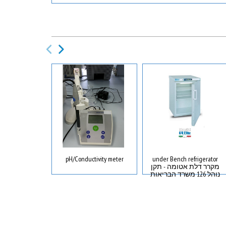
under Bench refrigerator
pH/Conductivity meter
קורא פלטות מו
מקרר דלת אטומה - תקן
בליעה יד
נוהל 126 משרד הבריאות
tor Abs plate
eader