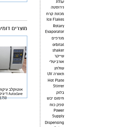
עגלת
נירוסטה
מכונת קרח
Ice Flakes
Rotary
מוצרים דומי
Evaporator
מנדפים
orbital
shaker
שייקר
אורביטלי
שולחן
תאורה UV
Hot Plate
Stirrer
בלוק
1730
חימום יבש
ספק כוח
Power
Supply
Dispensing