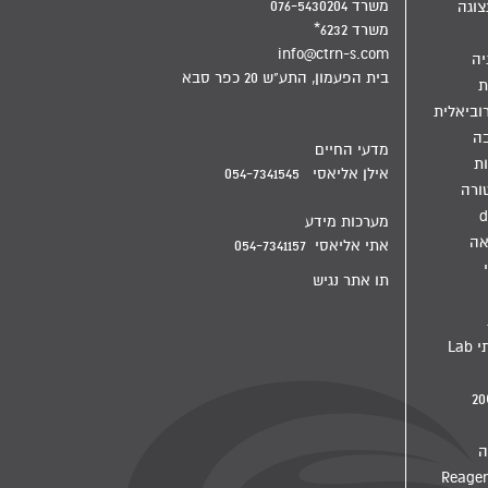
משרד 076-5430204
צוגה
משרד 6232*
info@ctrn-s.com
יה
בית הפעמון, התע"ש 20 כפר סבא
ת
וביאלית
בה
מדעי החיים
ת
אילן אליאסי 054-7341545
ורה
d
מערכות מידע
אה
אתי אליאסי 054-7341157
תו אתר נגיש
מדיח מעבדתי Lab
ה