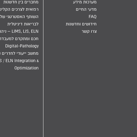
מערכות מידע
מחברים בין חדשנות
מדעי החיים
רפואית לצרכים הקליני
FAQ
השותף האסטרטגי שלך
חידושים וחדשנות
לבריאות דיגיטלית
צרו קשר
LIMS, LIS, ELN – ני
חכם ומתקדם למעבדה
Digital-Pathology
מחשב ייעודי לחדרים נ
S / ELN Integration &
Optimization