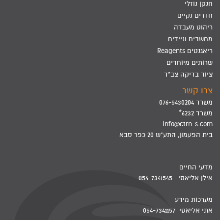
חנקן נוזלי
חדרים נקיים
ריהוט מעבדה
מחשבים וניידים
ריאגנטים Reagents
שרותים מיוחדים
ציוד בדיקה צב"ד
צרו קשר
משרד 076-5430204
משרד 6232*
info@ctrn-s.com
בית הפעמון, התע"ש 20 כפר סבא
מדעי החיים
אילן אליאסי 054-7341545
מערכות מידע
אתי אליאסי 054-7341157