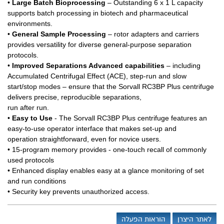
•
Large Batch Bioprocessing
– Outstanding 6 x 1 L capacity
supports batch processing in biotech and pharmaceutical
environments.
•
General Sample Processing
– rotor adapters and carriers
provides versatility for diverse general-purpose separation
protocols.
•
Improved Separations Advanced capabilities
– including
Accumulated Centrifugal Effect (ACE), step-run and slow
start/stop modes – ensure that the Sorvall RC3BP Plus centrifuge
delivers precise, reproducible separations,
run after run.
•
Easy to Use
- The Sorvall RC3BP Plus centrifuge features an
easy-to-use operator interface that makes set-up and
operation straightforward, even for novice users.
• 15-program memory provides - one-touch recall of commonly
used protocols
• Enhanced display enables easy at a glance monitoring of set
and run conditions
• Security key prevents unauthorized access.
לאתר היצרן
הוראות הפעלה