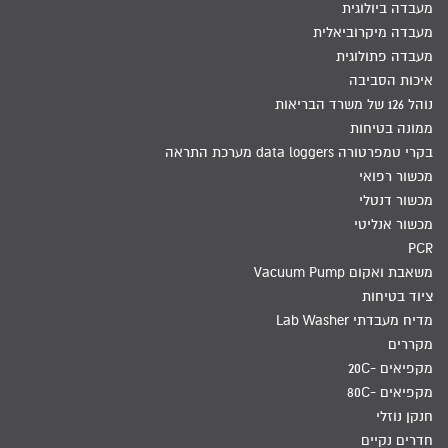
מעבדה ביולוגית
מעבדה מיקרוביאלית
מעבדה פתולוגית
איכות הסביבה
נוהל 126 של משרד הבריאות
ממונה בטיחות
בקרי טמפרטורה data loggers מערכת התראה
מכשור רפואי
מכשור דנטלי
מכשור אנליטי
PCR
משאבת ואקום Vacuum Pump
ציוד בטיחות
מדיח מעבדתי Lab Washer
מקררים
מקפיאים -20C
מקפיאים -80C
חנקן נוזלי
חדרים נקיים