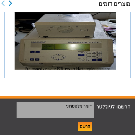
מוצרים דומים
Mastercycler gradient מכשיר PCR יד שניה Pre-owned
הרשמו לניוזלטר
דואר אלקטרוני
הרשם