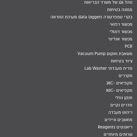
נוהל 126 של משרד הבריאות
ממונה בטיחות
בקרי טמפרטורה data loggers מערכת התראה
מכשור רפואי
מכשור דנטלי
מכשור אנליטי
PCR
משאבת ואקום Vacuum Pump
ציוד בטיחות
מדיח מעבדתי Lab Washer
מקררים
מקפיאים -20C
מקפיאים -80C
חנקן נוזלי
חדרים נקיים
ריהוט מעבדה
מחשבים וניידים
ריאגנטים Reagents
שרותים מיוחדים