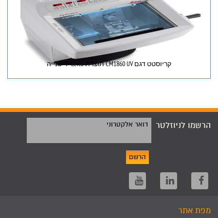
קריוסטט דגם CM1860 UV תוצרת Leica יד שנייה
הרשמו לניוזלטר
דואר אלקטרוני
הרשם
מפת אתר