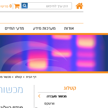
0
פריטי
אודות
מערכות מידע
מדעי החיים
דף הבית
קטלוג
מכשור מע
מכשור
קטלוג
מכשור מעבדה
וורטקס
מנדף ביולוגי minar Flow hood