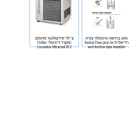
מוט בחישה אימפלר צורה
צ´ילר סירקולטור מחמם
רדיאלית או עוגן Radial Flow
ומקרר דיגיטלי Chiller
דיגיטלי 2340EKA יד שנייה
Circulator Ultracool UC2
and Anchor type Impeller