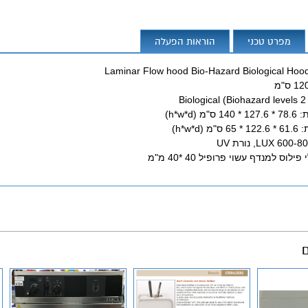
מפרט טכני
הוראות הפעלה
Biological (Biohazard levels 
(h*w*d)
h*w*d)
וס למנדף עשוי פרופיל 40 *40 מ"מ
ם