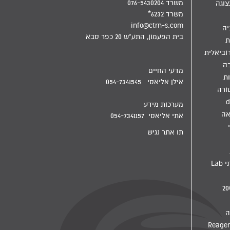
משרד 076-5430204
צוגה
משרד 6232*
info@ctrn-s.com
יה
בית הפעמון, התע"ש 20 כפר סבא
ת
וביאלית
בה
מדעי החיים
ת
אילן אליאסי 054-7341545
ורה
d
מערכות מידע
אה
אתי אליאסי 054-7341157
תו אתר נגיש
מדיח מעבדתי Lab
ה