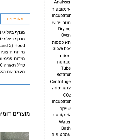
Analyser
אינקובטור
Incubator
מאפיינים
תנור ייבוש
Drying
מנדף ביולוגי Laminar Flow hood Bio-Hazard Biological Hood
Oven
מנדף ביולוגי 120 ס"מ
תא כפפות
2 and 3) Hood
Glove box
מידות חיצוניות: 78.6 * 127.6 * 140 ס"מ 
מסובב
מידות פנימיות: 61.6 * 122.6 * 65 ס"מ (
מבחנות
כולל תאורה 600-800 LUX, נורת UV
Tube
מעמד עם רגלי פיל
Rotator
Centrifuge
צנטריפוגה
CO2
Incubator
שייקר
מוצרים דומי
אינקובטור
Water
Bath
אמבט מים