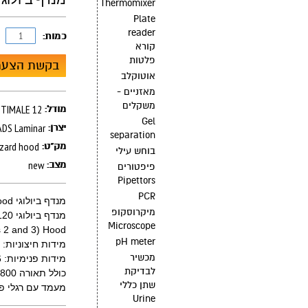
Thermomixer
Plate
reader
כמות:
קורא
פלטות
בקשת הצעת
אוטוקלב
מאזניים -
משקלים
TIMALE 12
מודל:
Gel
ADS Laminar
יצרן:
separation
azard hood
מק"ט:
בוחש עילי
new
מצב:
פיפטורים
Pipettors
PCR
מנדף ביולוגי Laminar Flow hood Bio-Hazard Biological Hood
מיקרוסקופ
מנדף ביולוגי 120 ס"מ
Microscope
ls 2 and 3) Hood
pH meter
מידות חיצוניות: 78.6 * 127.6 * 140 ס"מ (h*w*d)
מכשיר
מידות פנימיות: 61.6 * 122.6 * 65 ס"מ (h*w*d)
לבדיקת
כולל תאורה 600-800 LUX, נורת UV
שתן כללי
מעמד עם רגלי פילוס 
Urine