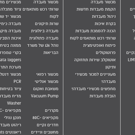
מכשור מעבדה
מכשור מעבדה
מכשירים מת
ים
הקמת מעבדות חדשות
שרותי רכש מותאמים
ציוד מתכלה
ניהול מעבדות
לקוח
מכשור יד שנ
בקרת איכות
שרות תיקונים
מעבדה כימי
הול
הכנה להסמכת מעבדות
מעבדה ביולוגית
מעבדה מיקר
שרותי רכש מותאמים לקוח
מעבדה פתולוגית
איכות הסבי
פיתוח ואופטימצית
נוהל 126 של משרד
ממונה בטיחו
קיים
פרוטוקולים
הבריאות
בקרי טמפרט
LIM
אוטוקלב שירות תחזוקה
ata loggers
ותיקון
מערכת התר
מעוניינים למכור מכשירי
מכשור רפואי
מכשור דנטלי
מעבדה?
מכשור אנליטי
PCR
מחפשים מכשירי מעבדה?
משאבת ואקום
ציוד בטיחות
הובלת מעבדות
Vacuum Pump
Washer
מקררים
מקפיאים -20C
מקפיאים -80C
חנקן נוזלי
חדרים נקיים
ריהוט מעבד
מחשבים וניידים
ריאגנטים Reagents