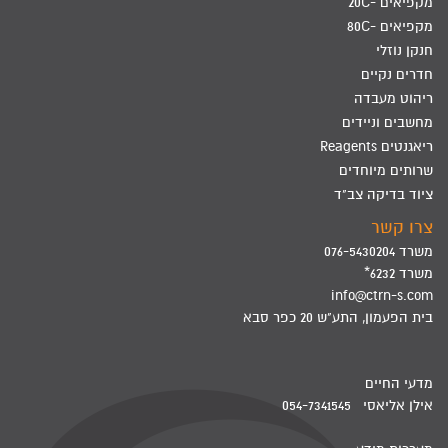
מקפיאים -20C
מקפיאים -80C
חנקן נוזלי
חדרים נקיים
ריהוט מעבדה
מחשבים וניידים
ריאגנטים Reagents
שרותים מיוחדים
ציוד בדיקה צב"ד
צרו קשר
משרד 076-5430204
משרד 6232*
info@ctrn-s.com
בית הפעמון, התע"ש 20 כפר סבא
מדעי החיים
אילן אליאסי 054-7341545