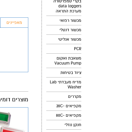
בקרי טמפרטורה
data loggers
מערכת התראה
מכשור רפואי
מאפיינים
מכשור דנטלי
מכשור אנליטי
PCR
משאבת ואקום
Vacuum Pump
ציוד בטיחות
מדיח מעבדתי Lab
Washer
מקררים
מוצרים דומי
מקפיאים -20C
מקפיאים -80C
חנקן נוזלי