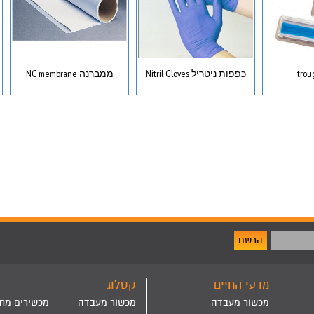
כפפות ניטריל Nitril Gloves
ממברנה NC membrane
הרשם
מדעי החיים
קטלוג
מכשור מעבדה
מכשור מעבדה
מכשירים מת