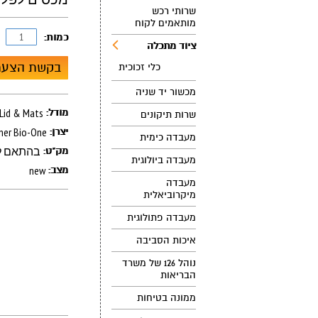
שרותי רכש
מותאמים לקוח
כמות:
ציוד מתכלה
בקשת הצעת
כלי זכוכית
מכשור יד שניה
מכסים לפלטות id & Mats
מודל:
שרות תיקונים
ner Bio-One
יצרן:
מעבדה כימית
בהתאם ל
מק"ט:
מעבדה ביולוגית
new
מצב:
מעבדה
מיקרוביאלית
מעבדה פתולוגית
איכות הסביבה
נוהל 126 של משרד
הבריאות
ממונה בטיחות