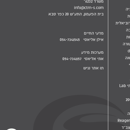
משרד 6232*
info@ctrn-s.com
יה
בית הפעמון, התע"ש 20 כפר סבא
ת
וביאלית
בה
מדעי החיים
ת
אילן אליאסי 054-7341545
ורה
d
מערכות מידע
אה
אתי אליאסי 054-7341157
תו אתר נגיש
מדיח מעבדתי Lab
ה
צב"ד