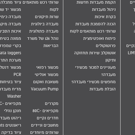
ים
הקמת מעבדות חדשות
שרותי רכש מותאמים
ציוד מתכלה
ניהול מעבדות
לקוח
מכשור יד שנ
בקרת איכות
שרות תיקונים
מעבדה כימי
הול
הכנה להסמכת מעבדות
מעבדה ביולוגית
מעבדה מיקר
שרותי רכש מותאמים לקוח
מעבדה פתולוגית
איכות הסבי
פיתוח ואופטימצית
נוהל 126 של משרד
ממונה בטיחו
קיים
פרוטוקולים
הבריאות
בקרי טמפרט
LIM
אוטוקלב שירות תחזוקה
ata loggers
ותיקון
מערכת התר
מעוניינים למכור מכשירי
מכשור רפואי
מכשור דנטלי
מעבדה?
מכשור אנליטי
PCR
מחפשים מכשירי מעבדה?
משאבת ואקום
ציוד בטיחות
הובלת מעבדות
Vacuum Pump
Washer
מקררים
מקפיאים -20C
מקפיאים -80C
חנקן נוזלי
חדרים נקיים
ריהוט מעבד
מחשבים וניידים
ריאגנטים Reagents
שרותים מיוחדים
ציוד בדיקה 