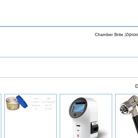
Chamber Brit
ם