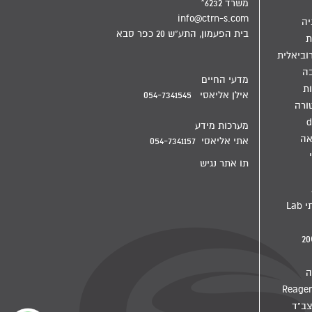
משרד 6232*
info@ctrn-s.com
יה
בית הפעמון, התע"ש 20 כפר סבא
ת
וביאלית
בה
מדעי החיים
ת
אילן אליאסי 054-7341545
ורה
d
מערכות מידע
אה
אתי אליאסי 054-7341157
תו אתר נגיש
מדיח מעבדתי Lab
ה
צב"ד