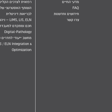
מדעי החיים
רפואית לצרכים הקליני
FAQ
השותף האסטרטגי שלך
חידושים וחדשנות
לבריאות דיגיטלית
צרו קשר
LIMS, LIS, ELN – ני
חכם ומתקדם למעבדה
Digital-Pathology
מחשב ייעודי לחדרים נ
S / ELN Integration &
Optimization