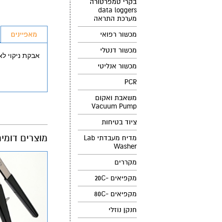
בקרי טמפרטורה
data loggers
מערכת התראה
מכשור רפואי
מאפיינים
מכשור דנטלי
אבקת ניקוי לאוטוקלב e
מכשור אנליטי
PCR
משאבת ואקום
Vacuum Pump
ציוד בטיחות
מוצרים דומי
מדיח מעבדתי Lab
Washer
מקררים
מקפיאים -20C
מקפיאים -80C
חנקן נוזלי