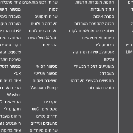
ים
הקמת מעבדות חדשות
שרותי רכש מותאמים
ציוד מתכלה
ניהול מעבדות
לקוח
מכשור יד שנ
בקרת איכות
שרות תיקונים
מעבדה כימי
הול
הכנה להסמכת מעבדות
מעבדה ביולוגית
מעבדה מיקר
שרותי רכש מותאמים לקוח
מעבדה פתולוגית
איכות הסבי
פיתוח ואופטימצית
נוהל 126 של משרד
ממונה בטיחו
קיים
פרוטוקולים
הבריאות
בקרי טמפרט
LIM
אוטוקלב שירות תחזוקה
ata loggers
ותיקון
מערכת התר
מעוניינים למכור מכשירי
מכשור רפואי
מכשור דנטלי
מעבדה?
מכשור אנליטי
PCR
מחפשים מכשירי מעבדה?
משאבת ואקום
ציוד בטיחות
הובלת מעבדות
Vacuum Pump
Washer
מקררים
מקפיאים -20C
מקפיאים -80C
חנקן נוזלי
חדרים נקיים
ריהוט מעבד
מחשבים וניידים
ריאגנטים Reagents
שרותים מיוחדים
ציוד בדיקה 