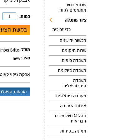
שרותי רכש
מותאמים לקוח
כמות:
ציוד מתכלה
בקשת הצעת
כלי זכוכית
מכשור יד שניה
אבקת ניקוי לאוטוקלב rite
מודל:
שרות תיקונים
new
מצב:
מעבדה כימית
מעבדה ביולוגית
אבקת ניקוי לאוטוקלב Brite
מעבדה
מיקרוביאלית
הוראות הפעלה
מעבדה פתולוגית
איכות הסביבה
נוהל 126 של משרד
הבריאות
ממונה בטיחות