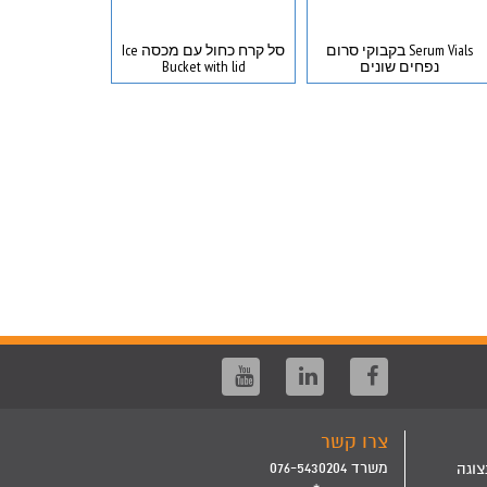
Serum Vials בקבוקי סרום
סל קרח כחול עם מכסה Ice
נפחים שונים
Bucket with lid
קפילרות ז
צרו קשר
משרד 076-5430204
צוגה