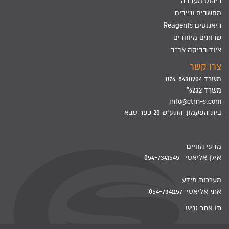
ריהוט מעבדה
מחשבים וניידים
ריאגנטים Reagents
שרותים מיוחדים
ציוד בדיקה צב"ד
צרו קשר
משרד 076-5430204
משרד 6232*
info@ctrn-s.com
בית הפעמון, התע"ש 20 כפר סבא
מדעי החיים
אילן אליאסי 054-7341545
מערכות מידע
אתי אליאסי 054-7341157
תו אתר נגיש