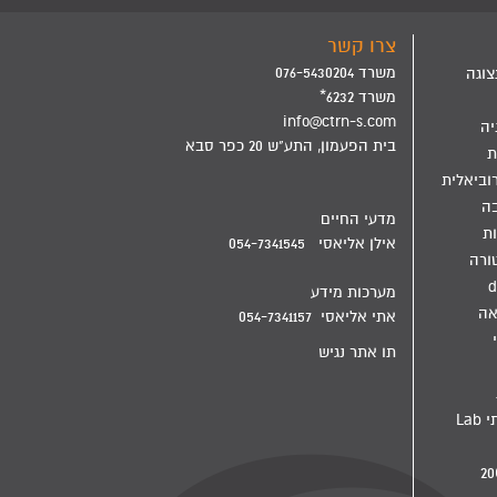
צרו קשר
משרד 076-5430204
צוגה
משרד 6232*
info@ctrn-s.com
יה
בית הפעמון, התע"ש 20 כפר סבא
ת
וביאלית
בה
מדעי החיים
ת
אילן אליאסי 054-7341545
ורה
d
מערכות מידע
אה
אתי אליאסי 054-7341157
תו אתר נגיש
מדיח מעבדתי Lab