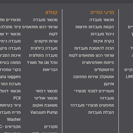
מדעי החיים
קטלוג
מכשור מעבדה
מכשור מעבדה
מכשירים מת
ים
הקמת מעבדות חדשות
שרותי רכש מותאמים
ציוד מתכלה
ניהול מעבדות
לקוח
מכשור יד שנ
בקרת איכות
שרות תיקונים
מעבדה כימי
הול
הכנה להסמכת מעבדות
מעבדה ביולוגית
מעבדה מיקר
שרותי רכש מותאמים לקוח
מעבדה פתולוגית
איכות הסבי
פיתוח ואופטימצית
נוהל 126 של משרד
ממונה בטיחו
קיים
פרוטוקולים
הבריאות
בקרי טמפרט
LIM
אוטוקלב שירות תחזוקה
ata loggers
ותיקון
מערכת התר
מעוניינים למכור מכשירי
מכשור רפואי
מכשור דנטלי
מעבדה?
מכשור אנליטי
PCR
מחפשים מכשירי מעבדה?
משאבת ואקום
ציוד בטיחות
הובלת מעבדות
Vacuum Pump
Washer
מקררים
מקפיאים -20C