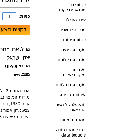
שרותי רכש
מותאמים לקוח
כמות:
ציוד מתכלה
בקשת הצעת
מכשור יד שניה
שרות תיקונים
ארון מתכת 2 דלת
מודל:
מעבדה כימית
ישראל
יצרן:
מעבדה ביולוגית
CB-901
מק"ט:
מעבדה
new
מצב:
מיקרוביאלית
מעבדה פתולוגית
ארון מתכת 2 דלתות גובה 1.93 מטר
איכות הסביבה
מידות המוצר (במ
גובה 1930, רוחב - 860, עומק - 430
נוהל 126 של משרד
הבריאות
צבע ארון אפור (7001)
הארון מגיע עם 3 מדפים הניתנים לשינוי גובה
ממונה בטיחות
בקרי טמפרטורה
data loggers