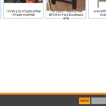
ללא ארון
שולחן אופטי למעבדות -
שולחן מעבדה בנ´ץ מרכז /
נות
Breadboard במידות 120*80
שולחנות מעבדה
ס"מ
הרשם