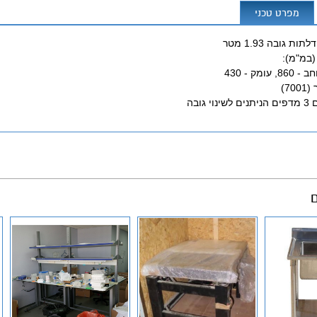
מפרט טכני
(במ"מ):
7)
גובה
ם