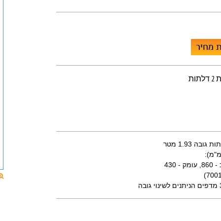
 מחיר
ות
"מ):