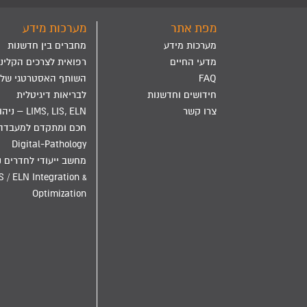
מפת אתר
מערכות מידע
מערכות מידע
מחברים בין חדשנות
מדעי החיים
רפואית לצרכים הקליני
FAQ
השותף האסטרטגי שלך
חידושים וחדשנות
לבריאות דיגיטלית
צרו קשר
LIMS, LIS, ELN – ני
חכם ומתקדם למעבדה
Digital-Pathology
מחשב ייעודי לחדרים נ
S / ELN Integration &
Optimization