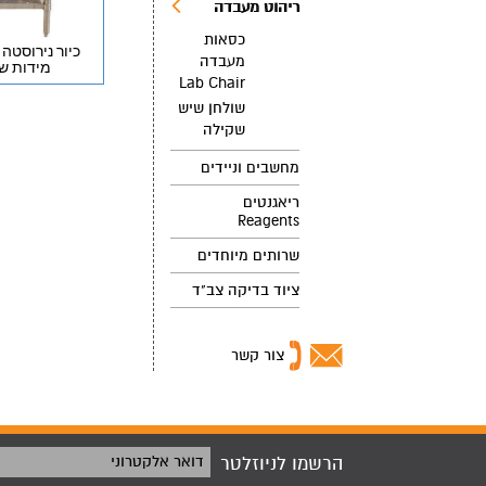
ריהוט מעבדה
כסאות
כיור נירוסטה 
מעבדה
מידות שו
Lab Chair
שולחן שיש
שקילה
מחשבים וניידים
ריאגנטים
Reagents
שרותים מיוחדים
ציוד בדיקה צב"ד
צור קשר
הרשמו לניוזלטר
דואר אלקטרוני