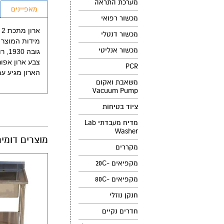
מערכת התראה
מאפיינים
מכשור רפואי
ארון מתכת 2 דלתות גובה 1.93 מטר
מכשור דנטלי
מידות המוצר 
מכשור אנליטי
גובה 1930, רוחב - 860, עומק - 430
צבע ארון אפור (001
PCR
הארון מגיע עם 3 מדפים הניתנים לשינוי 
משאבת ואקום
Vacuum Pump
ציוד בטיחות
מדיח מעבדתי Lab
Washer
מוצרים דומי
מקררים
מקפיאים -20C
מקפיאים -80C
חנקן נוזלי
חדרים נקיים