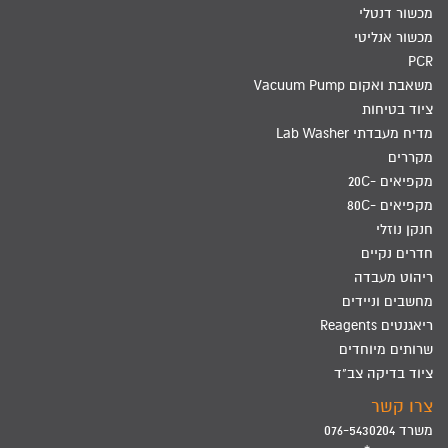
מכשור דנטלי
מכשור אנליטי
PCR
משאבת ואקום Vacuum Pump
ציוד בטיחות
מדיח מעבדתי Lab Washer
מקררים
מקפיאים -20C
מקפיאים -80C
חנקן נוזלי
חדרים נקיים
ריהוט מעבדה
מחשבים וניידים
ריאגנטים Reagents
שרותים מיוחדים
ציוד בדיקה צב"ד
צרו קשר
משרד 076-5430204