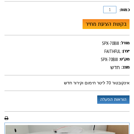
כמות:
בקשת הצעת מחיר
SPX-70BIII
מודל:
FAITHFUL
יצרן:
SPX-70BIII
מק"ט:
חדש
מצב:
אינקובטור 70 ליטר חימום וקירור חדש
הוראות הפעלה