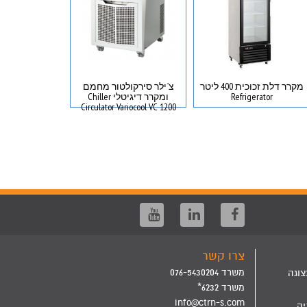
מקרר דלת זכוכית 400 ליטר
צ´ילר סירקולטור מחמם
Refrigerator
ומקרר דיגיטלי Chiller
igerator
Circulator Variocool VC 1200
צרו קשר
משרד 076-5430204
צוגה
משרד 6232*
info@ctrn-s.com
יה