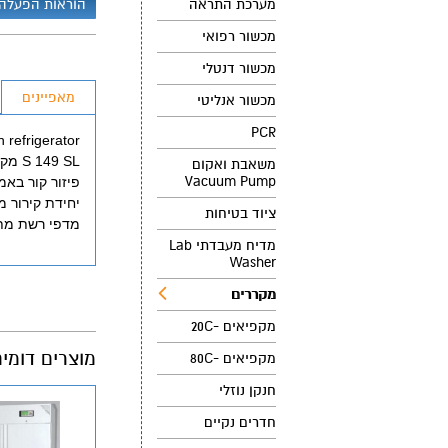
מערכת התראה
הוראות הפעלה
מכשור רפואי
מכשור דנטלי
מאפיינים
מכשור אנליטי
PCR
r Bench refrigerator
S 149 SL מקרר מיני דלת אטומה
משאבת ואקום
Vacuum Pump
פיזור קור באמ
יחידת קירור מ
ציוד בטיחות
מדפי רשת מתני
מדיח מעבדתי Lab
Washer
מקררים
מקפיאים -20C
מוצרים דומי
מקפיאים -80C
חנקן נוזלי
חדרים נקיים