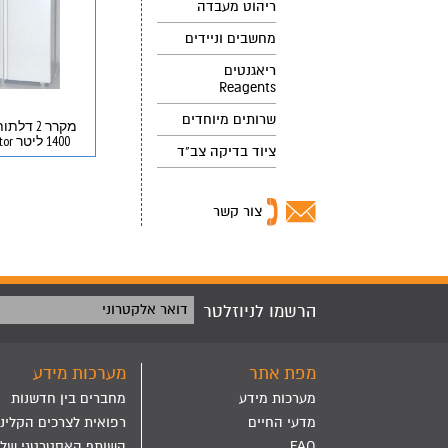
ריהוט מעבדה
מחשבים וניידים
ריאגנטים
Reagents
שרותים מיוחדים
מקרר 2 ד
1400 ליטר Refrigerator
ציוד בדיקה צב"ד
צור קשר
הרשמו לניוזלטר
דואר אלקטרוני
מפת אתר
מערכות מידע
מערכות מידע
מחברים בין חדשנות
מדעי החיים
רפואית לצרכים הקליני
FAQ
השותף האסטרטגי שלך