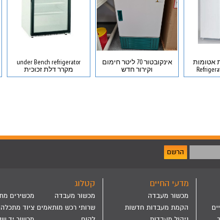
לתות אטומות
אינקובטור 70 ליטר חימום
under Bench refrigerator
וקירור חדש
מקרר דלת זכוכית
הרשם
מדעי החיים
קטלוג
מכשור מעבדה
מכשור מעבדה
מכשירים מת
ים
הקמת מעבדות חדשות
שרותי רכש מותאמים
ציוד מתכלה
ניהול מעבדות
לקוח
מכשור יד שנ