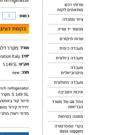
שרותי רכש
מותאמים לקוח
כמות:
ציוד מתכלה
בקשת הצעת
מכשור יד שניה
שרות תיקונים
er Bench refrigerator
מודל:
מעבדה כימית
ration Italy
יצרן:
מעבדה ביולוגית
S 149 SL
מק"ט:
מעבדה
new
מצב:
מיקרוביאלית
מעבדה פתולוגית
under Bench refrigerator
איכות הסביבה
S 149 SL מקרר מיני דלת אטומה
פיזור קור באמצע
נוהל 126 של משרד
הבריאות
יחידת קירור מוגנ
מדפי רשת מתנייד
ממונה בטיחות
בקרי טמפרטורה
data loggers