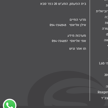
בית הפעמון, התע"ש 20 כפר סבא
ת
וביאלית
בה
מדעי החיים
ת
אילן אליאסי 054-7341545
ורה
d
מערכות מידע
אה
אתי אליאסי 054-7341157
תו אתר נגיש
מדיח מעבדתי Lab
ה
צב"ד