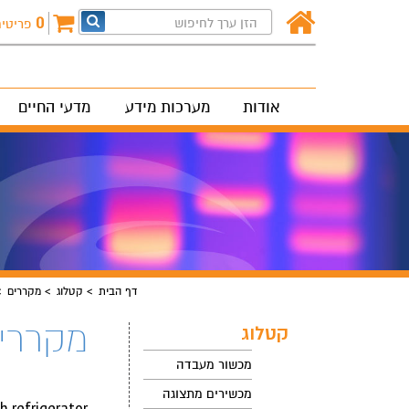
0
פריטי
אודות
מערכות מידע
מדעי החיים
דף הבית
קטלוג
מקררים
מקררי
קטלוג
מכשור מעבדה
מכשירים מתצוגה
der Bench refrigerator