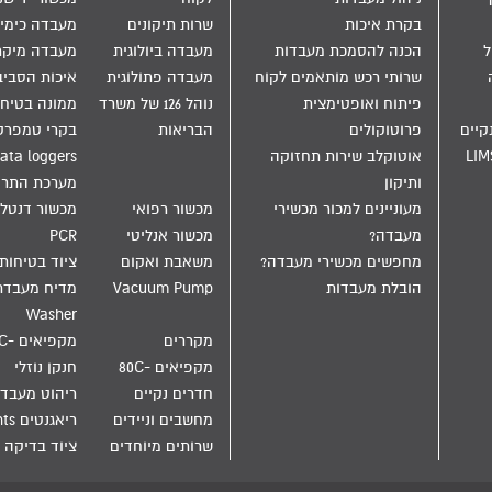
בקרת איכות
שרות תיקונים
מעבדה כימי
הול
הכנה להסמכת מעבדות
מעבדה ביולוגית
מעבדה מיקר
שרותי רכש מותאמים לקוח
מעבדה פתולוגית
איכות הסבי
פיתוח ואופטימצית
נוהל 126 של משרד
ממונה בטיחו
קיים
פרוטוקולים
הבריאות
בקרי טמפרט
LIM
אוטוקלב שירות תחזוקה
ata loggers
ותיקון
מערכת התר
מעוניינים למכור מכשירי
מכשור רפואי
מכשור דנטלי
מעבדה?
מכשור אנליטי
PCR
מחפשים מכשירי מעבדה?
משאבת ואקום
ציוד בטיחות
הובלת מעבדות
Vacuum Pump
Washer
מקררים
מקפיאים -20C
מקפיאים -80C
חנקן נוזלי
חדרים נקיים
ריהוט מעבד
מחשבים וניידים
ריאגנטים Reagents
שרותים מיוחדים
ציוד בדיקה 