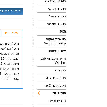
מערכת התראה
מכשור רפואי
הוראות הפעלה
מכשור דנטלי
מכשור אנליטי
PCR
מאפיינים
משאבת ואקום
Vacuum Pump
מיכל חנקן למזיגה 
מיכל עגול לאחסון
ציוד בטיחות
זמן אחזקה סטטי 156 
מדיח מעבדתי Lab
קצב אידוי 0.19 ליטר/ 24 שעות.
Washer
משקל מלא 27 ק"ג
מידות: קוטר צוואר-
מקררים
גובה מיכל – 585 מ"מ (לא כולל עגלת שינוע ומזיגה)
מקפיאים -20C
קוטר חיצוני – 395 מ"מ
מקפיאים -80C
חנקן נוזלי
חדרים נקיים