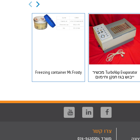
TurboVap Evaporator מכשיר
Freezing container Mr. Frosty
כפפות קריוגניות
ייבוש בגז חנקן וחימום
 GLOVES
צרו קשר
משרד 076-5430204
צוגה