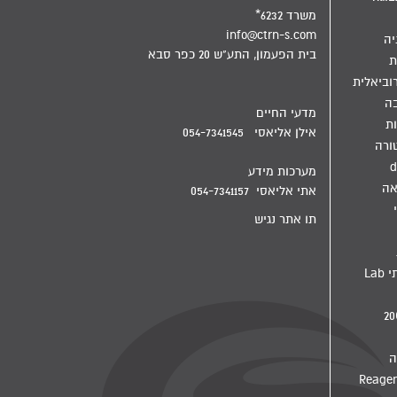
משרד 6232*
info@ctrn-s.com
יה
בית הפעמון, התע"ש 20 כפר סבא
ת
וביאלית
בה
מדעי החיים
ת
אילן אליאסי 054-7341545
ורה
d
מערכות מידע
אה
אתי אליאסי 054-7341157
תו אתר נגיש
מדיח מעבדתי Lab
ה