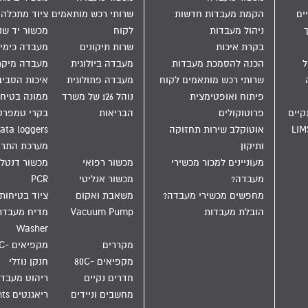
ים
הקמת מעבדות חדשות
שרותי רכש מותאמים
ציוד מתכלה
ניהול מעבדות
לקוח
מכשור יד שנ
בקרת איכות
שרות תיקונים
מעבדה כימי
הול
הכנה להסמכת מעבדות
מעבדה ביולוגית
מעבדה מיקר
שרותי רכש מותאמים לקוח
מעבדה פתולוגית
איכות הסבי
פיתוח ואופטימצית
נוהל 126 של משרד
ממונה בטיחו
קיים
פרוטוקולים
הבריאות
בקרי טמפרט
LIM
אוטוקלב שירות תחזוקה
ata loggers
ותיקון
מערכת התר
מעוניינים למכור מכשירי
מכשור רפואי
מכשור דנטלי
מעבדה?
מכשור אנליטי
PCR
מחפשים מכשירי מעבדה?
משאבת ואקום
ציוד בטיחות
הובלת מעבדות
Vacuum Pump
Washer
מקררים
מקפיאים -20C
מקפיאים -80C
חנקן נוזלי
חדרים נקיים
ריהוט מעבד
מחשבים וניידים
ריאגנטים Reagents