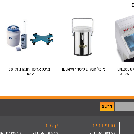
ם
קריוסטט דגם CM1860 UV
מיכל חנקן 1 ליטר 1L Dewer
מיכל אחסון חנקן נוזלי 38
ליטר
הרשם
מדעי החיים
קטלוג
מכשור מעבדה
מכשור מעבדה
מכשירים מת