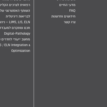
מדעי החיים
רפואית לצרכים הקליני
FAQ
השותף האסטרטגי שלך
חידושים וחדשנות
לבריאות דיגיטלית
צרו קשר
LIMS, LIS, ELN – ני
חכם ומתקדם למעבדה
Digital-Pathology
מחשב ייעודי לחדרים נ
S / ELN Integration &
Optimization