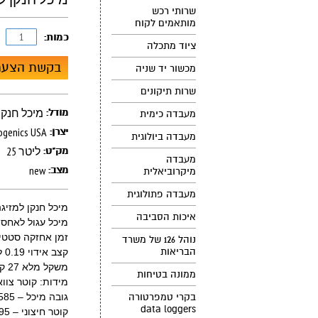
שרותי רכש
מותאמים לקוח
כמות:
ציוד מתכלה
בקשת הצעת
מכשור יד שניה
שרות תיקונים
מיכל חנקן למ
מודל:
מעבדה כימית
yogenics USA
יצרן:
מעבדה ביולוגית
25 ליטר
מק"ט:
מעבדה
new
מצב:
מיקרוביאלית
מעבדה פתולוגית
מיכל חנקן למזיגה ואי
איכות הסביבה
מיכל עגול לאחסון וש
זמן אחזקה סטטי 156 יום
נוהל 126 של משרד
הבריאות
קצב אידוי 0.19 ליטר/ 24 שעות.
משקל מלא 27 ק"ג
ממונה בטיחות
מידות: קוטר צוואר- 51
בקרי טמפרטורה
גובה מיכל – 585 מ"מ (לא כולל עגלת שינוע ומזיגה)
data loggers
קוטר חיצוני – 395 מ"מ