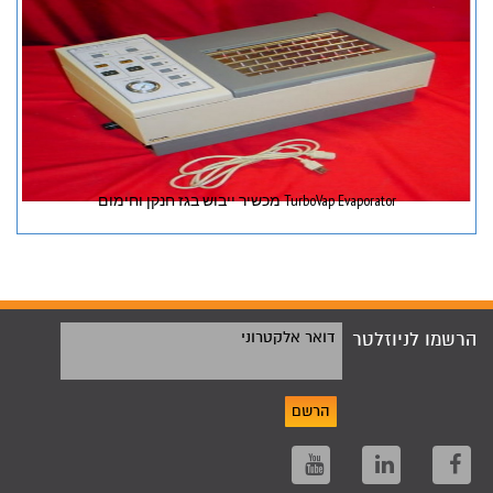
TurboVap Evaporator מכשיר ייבוש בגז חנקן וחימום
הרשמו לניוזלטר
דואר אלקטרוני
הרשם