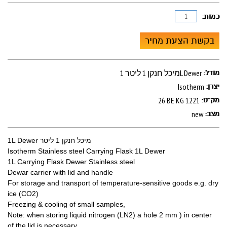
כמות:
בקשת הצעת מחיר
מיכל חנקן 1 ליטר 1L Dewer
מודל:
Isotherm
יצרן:
26 BE KG 1221
מק"ט:
new
מצב:
מיכל חנקן 1 ליטר 1L Dewer
Isotherm Stainless steel Carrying Flask 1L Dewer
1L Carrying Flask Dewer Stainless steel
Dewar carrier with lid and handle
For storage and transport of temperature-sensitive goods e.g. dry
ice (CO2)
Freezing & cooling of small samples,
Note: when storing liquid nitrogen (LN2) a hole 2 mm ) in center
of the lid is necessary.