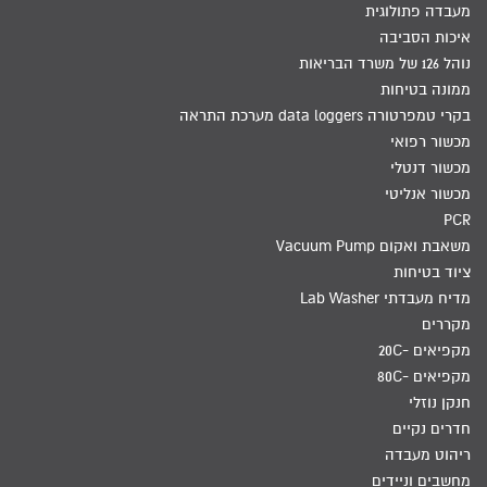
מעבדה פתולוגית
איכות הסביבה
נוהל 126 של משרד הבריאות
ממונה בטיחות
בקרי טמפרטורה data loggers מערכת התראה
מכשור רפואי
מכשור דנטלי
מכשור אנליטי
PCR
משאבת ואקום Vacuum Pump
ציוד בטיחות
מדיח מעבדתי Lab Washer
מקררים
מקפיאים -20C
מקפיאים -80C
חנקן נוזלי
חדרים נקיים
ריהוט מעבדה
מחשבים וניידים