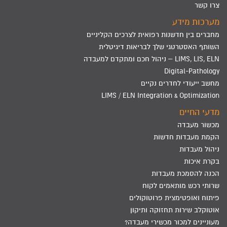
צרו קשר
מערכות מידע
מחברים בין חדשנות רפואית לצרכים הקליניים
השותף האסטרטגי שלך לבריאות דיגיטלית
LIMS, LIS, ELN – ניהול חכם ומתקדם למעבדה
Digital-Pathology
מחשב ייעודי לחדרים נקיים
LIMS / ELN Integration & Optimization
מדעי החיים
מכשור מעבדה
הקמת מעבדות חדשות
ניהול מעבדות
בקרת איכות
הכנה להסמכת מעבדות
שרותי רכש מותאמים לקוח
פיתוח ואופטימצית פרוטוקולים
אוטוקלב שירות תחזוקה ותיקון
מעוניינים למכור מכשירי מעבדה?