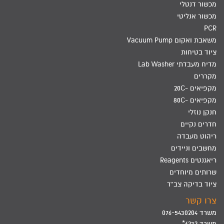
מכשור דנטלי
מכשור אנליטי
PCR
משאבת ואקום Vacuum Pump
ציוד בטיחות
מדיח מעבדתי Lab Washer
מקררים
מקפיאים -20C
מקפיאים -80C
חנקן נוזלי
חדרים נקיים
ריהוט מעבדה
מחשבים וניידים
ריאגנטים Reagents
שרותים מיוחדים
ציוד בדיקה צב"ד
צרו קשר
משרד 076-5430204
משרד 6232*