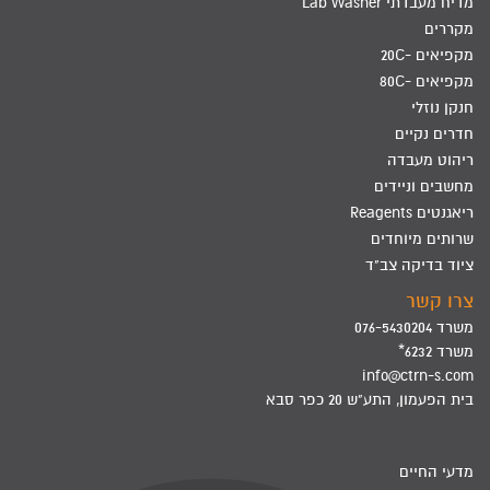
מדיח מעבדתי Lab Washer
מקררים
מקפיאים -20C
מקפיאים -80C
חנקן נוזלי
חדרים נקיים
ריהוט מעבדה
מחשבים וניידים
ריאגנטים Reagents
שרותים מיוחדים
ציוד בדיקה צב"ד
צרו קשר
משרד 076-5430204
משרד 6232*
info@ctrn-s.com
בית הפעמון, התע"ש 20 כפר סבא
מדעי החיים