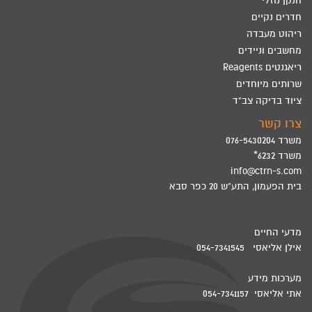
חנקן נוזלי
חדרים נקיים
ריהוט מעבדה
מחשבים וניידים
ריאגנטים Reagents
שרותים מיוחדים
ציוד בדיקה צב"ד
צרו קשר
משרד 076-5430204
משרד 6232*
info@ctrn-s.com
בית הפעמון, התע"ש 20 כפר סבא
מדעי החיים
אילן אליאסי 054-7341545
מערכות מידע
אתי אליאסי 054-7341157