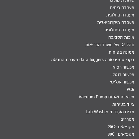
שרות תיקונים
מעבדה כימית
מעבדה ביולוגית
מעבדה מיקרוביאלית
מעבדה פתולוגית
איכות הסביבה
נוהל 126 של משרד הבריאות
ממונה בטיחות
בקרי טמפרטורה data loggers מערכת התראה
מכשור רפואי
מכשור דנטלי
מכשור אנליטי
PCR
משאבת ואקום Vacuum Pump
ציוד בטיחות
מדיח מעבדתי Lab Washer
מקררים
מקפיאים -20C
מקפיאים -80C