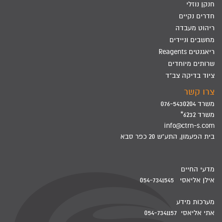
חנקן נוזלי
חדרים נקיים
ריהוט מעבדה
מחשבים וניידים
ריאגנטים Reagents
שרותים מיוחדים
ציוד בדיקה צב"ד
צרו קשר
משרד 076-5430204
משרד 6232*
info@ctrn-s.com
בית הפעמון, התע"ש 20 כפר סבא
מדעי החיים
אילן אליאסי 054-7341545
מערכות מידע
אתי אליאסי 054-7341157