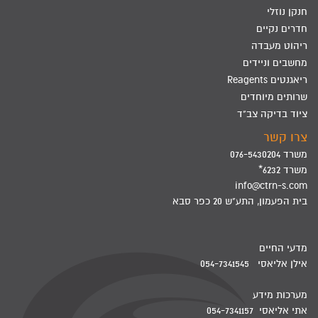
חנקן נוזלי
חדרים נקיים
ריהוט מעבדה
מחשבים וניידים
ריאגנטים Reagents
שרותים מיוחדים
ציוד בדיקה צב"ד
צרו קשר
משרד 076-5430204
משרד 6232*
info@ctrn-s.com
בית הפעמון, התע"ש 20 כפר סבא
מדעי החיים
אילן אליאסי 054-7341545
מערכות מידע
אתי אליאסי 054-7341157