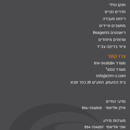
חנקן נוזלי
חדרים נקיים
ריהוט מעבדה
מחשבים וניידים
ריאגנטים Reagents
שרותים מיוחדים
ציוד בדיקה צב"ד
צרו קשר
משרד 076-5430204
משרד 6232*
info@ctrn-s.com
בית הפעמון, התע"ש 20 כפר סבא
מדעי החיים
אילן אליאסי 054-7341545
מערכות מידע
אתי אליאסי 054-7341157