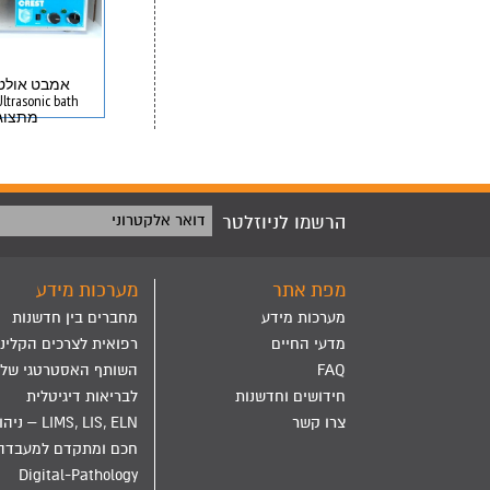
אמבט אולטר
מתצוג
הרשמו לניוזלטר
דואר אלקטרוני
מפת אתר
מערכות מידע
מערכות מידע
מחברים בין חדשנות
מדעי החיים
רפואית לצרכים הקליני
FAQ
השותף האסטרטגי שלך
חידושים וחדשנות
לבריאות דיגיטלית
צרו קשר
LIMS, LIS, ELN – ני
חכם ומתקדם למעבדה
Digital-Pathology