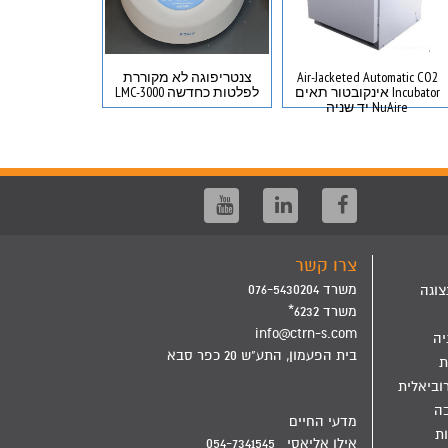
Air-Jacketed Automatic CO2
צנטריפוגה לא מקוררת
us 680 Gas
Incubator אינקובטור תאים
לפלטות כחדשה LMC-3000
NuAire יד שניה
כרומטוגרפיה 
ומחולל מימ
צרו קשר
משרד 076-5430204
צוגה
משרד 6232*
info@ctrn-s.com
יה
בית הפעמון, התע"ש 20 כפר סבא
ת
וביאלית
בה
מדעי החיים
ת
אילן אליאסי 054-7341545