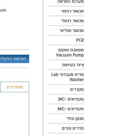
מערכת התראה
7 cm
מכשור רפואי
מכשור דנטלי
מכשור אנליטי
PCR
משאבת ואקום
Vacuum Pump
הוראות הפעלה
ציוד בטיחות
מדיח מעבדתי Lab
Washer
מאפיינים
מקררים
מקפיאים -20C
מקפיאים -80C
חנקן נוזלי
חדרים נקיים