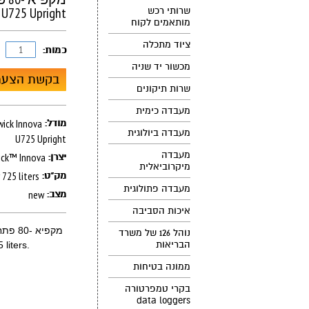
U725 Upright מתצוגה
שרותי רכש
מותאמים לקוח
ציוד מתכלה
כמות:
מכשור יד שניה
בקשת הצעת
שרות תיקונים
מעבדה כימית
מודל:
מעבדה ביולוגית
U725 Upright
מעבדה
ick™ Innova
יצרן:
מיקרוביאלית
725 liters
מק"ט:
מעבדה פתולוגית
new
מצב:
איכות הסביבה
מקפיא -80 פתח קדמי 725 ליטר New Brunswick Innova U725 Upright
נוהל 126 של משרד
הבריאות
liters.
ממונה בטיחות
בקרי טמפרטורה
data loggers