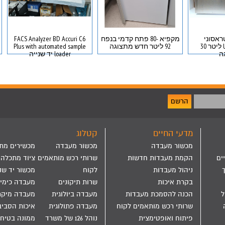
אסוני
מקפיא -80 פתח קדמי בנפח
FACS Analyzer BD Accuri C6
Ultrasonic bath ליטר 30
92 ליטר חדש מתצוגה
Plus with automated sample
ה
loader יד שנייה
הרשם
מדעי החיים
קטלוג
מכשור מעבדה
מכשור מעבדה
מכשירים מת
ים
הקמת מעבדות חדשות
שרותי רכש מותאמים
ציוד מתכלה
ניהול מעבדות
לקוח
מכשור יד שנ
בקרת איכות
שרות תיקונים
מעבדה כימי
הול
הכנה להסמכת מעבדות
מעבדה ביולוגית
מעבדה מיקר
שרותי רכש מותאמים לקוח
מעבדה פתולוגית
איכות הסבי
פיתוח ואופטימצית
נוהל 126 של משרד
ממונה בטיחו