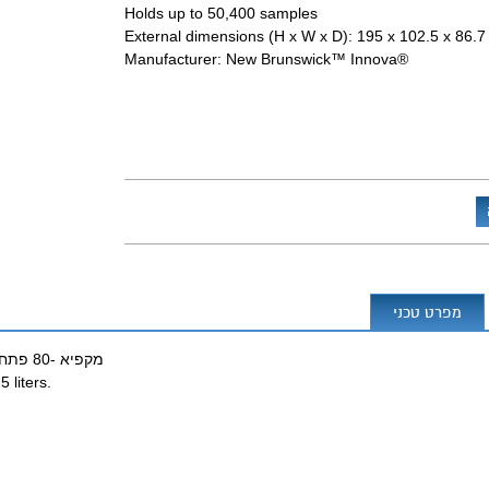
Holds up to 50,400 samples
External dimensions (H x W x D): 195 x 102.5 x 86.
Manufacturer: New Brunswick™ Innova®
מפרט טכני
מקפיא -80 פתח קדמי 725 ליטר New Brunswick Innova U725 Upright
liters.