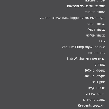
איכות הסביבה
נוהל 126 של משרד הבריאות
ממונה בטיחות
בקרי טמפרטורה data loggers מערכת התראה
מכשור רפואי
מכשור דנטלי
מכשור אנליטי
PCR
משאבת ואקום Vacuum Pump
ציוד בטיחות
מדיח מעבדתי Lab Washer
מקררים
מקפיאים -20C
מקפיאים -80C
חנקן נוזלי
חדרים נקיים
ריהוט מעבדה
מחשבים וניידים
ריאגנטים Reagents