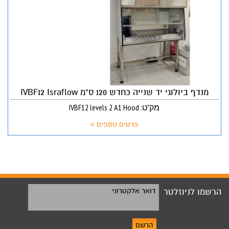
מנדף ביולוגי יד שנייה כחדש 120 ס"מ IVBF12 Israflow
מק"ט: IVBF12 levels 2 A1 Hood
פרטים נוספים >
הרשמו לניוזלטר
דואר אלקטרוני
הרשם