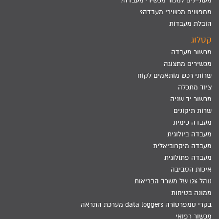
מעוניינים למכור מכשירי מעבדה?
מחפשים מכשירי מעבדה?
הובלת מעבדות
קטלוג
מכשור מעבדה
מכשירים מתצוגה
שרותי רכש מותאמים לקוח
ציוד מתכלה
מכשור יד שניה
שרות תיקונים
מעבדה כימית
מעבדה ביולוגית
מעבדה מיקרוביאלית
מעבדה פתולוגית
איכות הסביבה
נוהל 126 של משרד הבריאות
ממונה בטיחות
בקרי טמפרטורה data loggers מערכת התראה
מכשור רפואי