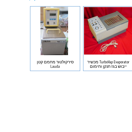
TurboVap Evaporator מכשיר
סירקולטור מחמם קטן
סירקולטור דיג
ייבוש בגז חנקן וחימום
Lauda
ator pump