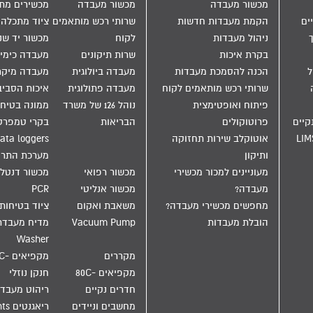
מכשור מעבדה
מכשור מעבדה
מכשירים מת
ים
הקמת מעבדות חדשות
שרותי רכש מותאמים
ציוד מתכלה
ניהול מעבדות
לקוח
מכשור יד שנ
בקרת איכות
שרות תיקונים
מעבדה כימי
הול
הכנה להסמכת מעבדות
מעבדה ביולוגית
מעבדה מיקר
שרותי רכש מותאמים לקוח
מעבדה פתולוגית
איכות הסבי
פיתוח ואופטימצית
נוהל 126 של משרד
ממונה בטיחו
קיים
פרוטוקולים
הבריאות
בקרי טמפרט
LIM
אוטוקלב שירות תחזוקה
ata loggers
ותיקון
מערכת התר
מעוניינים למכור מכשירי
מכשור רפואי
מכשור דנטלי
מעבדה?
מכשור אנליטי
PCR
מחפשים מכשירי מעבדה?
משאבת ואקום
ציוד בטיחות
הובלת מעבדות
Vacuum Pump
Washer
מקררים
מקפיאים -20C
מקפיאים -80C
חנקן נוזלי
חדרים נקיים
ריהוט מעבד
מחשבים וניידים
ריאגנטים Reagents