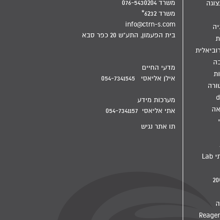
משרד 076-5430204
צוגה
משרד 6232*
info@ctrn-s.com
יה
בית הפעמון, התע"ש 20 כפר סבא
ת
וביאלית
בה
מדעי החיים
ת
אילן אליאסי 054-7341545
ורה
d
מערכות מידע
אה
אתי אליאסי 054-7341157
תו אתר נגיש
מדיח מעבדתי Lab
ה