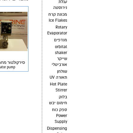
עגלת
נירוסטה
מכונת קרח
Ice Flakes
Rotary
Evaporator
מנדפים
orbital
shaker
שייקר
סירקולטור מחמ
אורביטלי
lator pump
שולחן
תאורה UV
Hot Plate
Stirrer
בלוק
חימום יבש
ספק כוח
Power
Supply
Dispensing