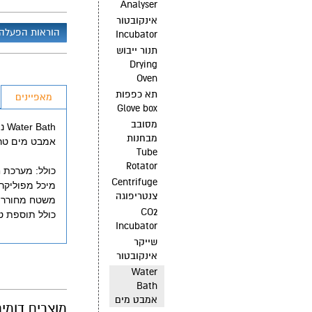
Analyser
אינקובטור
הוראות הפעלה
Incubator
תנור ייבוש
Drying
Oven
תא כפפות
מאפיינים
Glove box
מסובב
Water Bath נפחים ודגמים שונים תצוגה דיגיטלית
מבחנות
אמבט מים טרמוס
Tube
Rotator
כולל: מערכת 
Centrifuge
מיכל מפוליקרבונ
צנטריפוגה
משטח מחורר ב
CO2
כולל תוספת ט
Incubator
שייקר
אינקובטור
Water
Bath
אמבט מים
מוצרים דומי