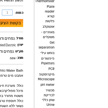
Thermomixer
Plate
reader
כמות:
קורא
פלטות
בקשת הצעת
אוטוקלב
מאזניים -
משקלים
Water Bath נ
מודל:
Gel
ried Electric
יצרן:
separation
Water Bath נפ
מק"ט:
בוחש עילי
new
מצב:
פיפטורים
Pipettors
PCR
Water Bath נפחים ודגמים שונים תצוגה דיגיטלית
מיקרוסקופ
אמבט מים טרמוסטט
Microscope
pH meter
כולל: מערכת חי
מכשיר
מיכל מפוליקרבונט ע
לבדיקת
משטח מחורר בתח
שתן כללי
כולל תוספת טרמ
Urine
נשאר ללא השגחה