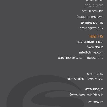
ריהוט מעבדה
מחשבים וניידים
ריאגנטים Reagents
שרותים מיוחדים
ציוד בדיקה צב"ד
צרו קשר
משרד 076-5430204
משרד 6232*
info@ctrn-s.com
בית הפעמון, התע"ש 20 כפר סבא
מדעי החיים
אילן אליאסי 054-7341545
מערכות מידע
אתי אליאסי 054-7341157
תו אתר נגיש