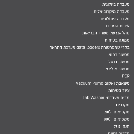
מעבדה ביולוגית
מעבדה מיקרוביאלית
מעבדה פתולוגית
איכות הסביבה
נוהל 126 של משרד הבריאות
ממונה בטיחות
בקרי טמפרטורה data loggers מערכת התראה
מכשור רפואי
מכשור דנטלי
מכשור אנליטי
PCR
משאבת ואקום Vacuum Pump
ציוד בטיחות
מדיח מעבדתי Lab Washer
מקררים
מקפיאים -20C
מקפיאים -80C
חנקן נוזלי
חדרים נקיים