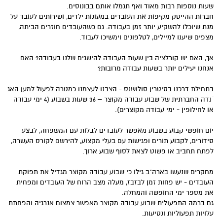
שעות נוספות רבות מאוד ואף תגמלו אותם בבונוסים.
חברות ההייטק מקיפות את העובדים במעונות ילדים, ושירותים לעובד על
מנת שיוכלו להשקיע יותר זמן בעבודה. גם כשהעובדים חוזרים הביתה,
מצפים שיענו למיילים, לטלפונים וימשיכו לעבוד.
אך, האם יש קורלציה בין שעות העבודה להישגים שלנו בעבודה? האם
אנחנו יעילים יותר בשעות עבודה מרובות?
בתחילת דרכנו בסיטרין סולושנס - הצבנו לעצמנו כמטרה לפעול למען האג
´נדה החברתית של שבוע עבודה מקוצר – 36 שעות בשבוע (4 ימי עבודה
או לחילופין - ימי עבודה מקוצרים).
יום חופשי קבוע בשבוע מאפשר לעובדים לבלות עם המשפחה, לבצע
סידורים, לקבוע תורים ופגישות עם בעלי מקצוע, להירשם לקורס העשרה,
לפתח תחביב או פשוט לצאת לסוף שבוע ארוך.
מחקרים שנעשו בארה"ב גילו כי שבוע עבודה מקוצר מגדיל את תפוקת
העובדים - יש פחות זמן לבזבז, מעלה מצב הרוח של העובדים ומפחית
את מספר ימי החופשה והמחלה.
גם ברמה התפעולית שבוע עבודה מקוצר מאפשר צמצום אנרגיה והפחתת
עלויות תפעוליות ונסיעות.