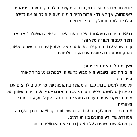
מתאים
כשאנחנו מדברים על שבוע עבודה מקוצר, עולה הקונוטציה-
לאימהות, אך לא רק
- אבות רבים בימינו מעוניינים לחוות את גדילת
הילדים ולוקחים חלק שוטף בגידולם.
"ואם אני
בראיון העבודה כשאנחנו מציגים את האג´נדה עולה השאלה
רוצה לעבוד משרה מלאה?"
קיום שבוע עבודה מקוצר לא מונע ממי שמעוניין עבודה במשרה מלאה,
זהו קונספט שבה לשרת את העובד ולטובתו.
ואיך מנהלים את הפרויקט?
היום החופשי בשבוע הוא קבוע כך שניתן לבנות גאנט ברור לאורך
הפרויקט.
על מנת לממש שבוע עבודה מקוצר בתקופות של פרויקטים לחוצים אנו
צוותי עבודה אורגניים
בסיטרין סולושנס מציעים
- העובדים במשותף על
אותו פרויקט, צוותי העבודה תומכים זה בזה וניתן לשנע עובדים בין
הצוותים.
אם נדרש – מתבצעת גם עבודה במשמרות בוקר וצהרים תוך העברה
מסודרת של ידע ונתונים בין הגורמים.
כך מתאפשרת שמירה על האיזון גם בימים הלחוצים ביותר.