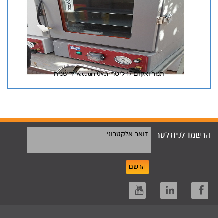
תנור ואקום 47 ליטר Vacuum Oven יד שניה
הרשמו לניוזלטר
דואר אלקטרוני
הרשם