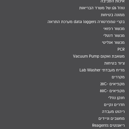
איכות הסביבה
נוהל 126 של משרד הבריאות
ממונה בטיחות
בקרי טמפרטורה data loggers מערכת התראה
מכשור רפואי
מכשור דנטלי
מכשור אנליטי
PCR
משאבת ואקום Vacuum Pump
ציוד בטיחות
מדיח מעבדתי Lab Washer
מקררים
מקפיאים -20C
מקפיאים -80C
חנקן נוזלי
חדרים נקיים
ריהוט מעבדה
מחשבים וניידים
ריאגנטים Reagents