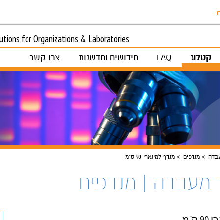
ם
tions for Organizations & Laboratories
קטלוג
FAQ
חידושים וחדשנות
צרו קשר
בדה
מנדפים
מנדף למינארי 90 ס"מ
 מעבדה | מנדפים
ס"מ