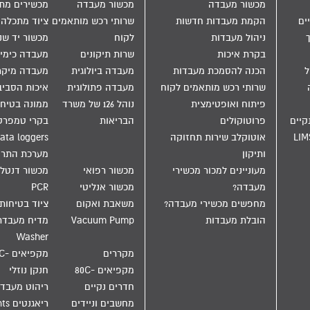
מכשור מעבדה
מכשור מעבדה
מכשירים מת
ים
הקמת מעבדות חדשות
שרותי רכש מותאמים
ציוד מתכלה
ניהול מעבדות
לקוח
מכשור יד שנ
בקרת איכות
שרות תיקונים
מעבדה כימי
הול
הכנה להסמכת מעבדות
מעבדה ביולוגית
מעבדה מיקר
שרותי רכש מותאמים לקוח
מעבדה פתולוגית
איכות הסבי
פיתוח ואופטימצית
נוהל 126 של משרד
ממונה בטיחו
קיים
פרוטוקולים
הבריאות
בקרי טמפרט
LIM
אוטוקלב שירות תחזוקה
ata loggers
ותיקון
מערכת התר
מעוניינים למכור מכשירי
מכשור רפואי
מכשור דנטלי
מעבדה?
מכשור אנליטי
PCR
מחפשים מכשירי מעבדה?
משאבת ואקום
ציוד בטיחות
הובלת מעבדות
Vacuum Pump
Washer
מקררים
מקפיאים -20C
מקפיאים -80C
חנקן נוזלי
חדרים נקיים
ריהוט מעבד
מחשבים וניידים
ריאגנטים Reagents