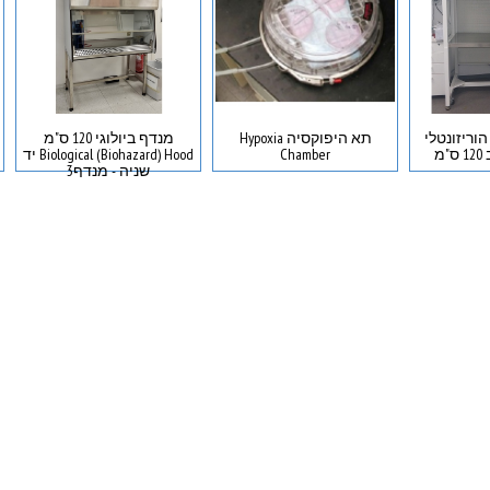
וריזונטלי
תא היפוקסיה Hypoxia
מנדף ביולוגי 120 ס"מ
מ
Chamber
Biological (Biohazard) Hood יד
שניה - מנדף3