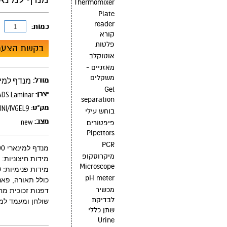
Thermomixer
Plate
reader
כמות:
קורא
פלטות
בקשת הצעת
אוטוקלב
מאזניים -
משקלים
מנדף למינארי
מודל:
Gel
ADS Laminar
יצרן:
separation
NI/IVGEL9
מק"ט:
בוחש עילי
new
מצב:
פיפטורים
Pipettors
PCR
מנדף למינארי 90 ס"מ
מיקרוסקופ
מידות חיצוניות: 60 * 92.5 * 70 ס"מ (h*w*d) גובה לא כולל מפוח
Microscope
מידות פנימיות: 60 * 90.5 * 50 ס"מ (h*w*d) גובה לא כולל מפוח
pH meter
כולל תאורה, פאנ
מכשיר
דפנות זכוכית מ
לבדיקת
שולחן ומעמד למנד
שתן כללי
Urine