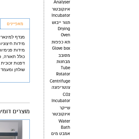
Analyser
אינקובטור
Incubator
תנור ייבוש
מאפיינים
Drying
Oven
מנדף למינארי 90 ס"
תא כפפות
מידות חיצוניות: 60 * 92.5 * 70 ס"מ (h*w*d) גובה לא
Glove box
מידות פנימיות: 60 * 90.5 * 50 ס"מ (h*w*d) גובה לא כ
מסובב
כולל תאורה, פ
מבחנות
דפנות זכוכית
Tube
שולחן ומעמד ל
Rotator
Centrifuge
צנטריפוגה
CO2
Incubator
שייקר
מוצרים דומי
אינקובטור
Water
Bath
אמבט מים