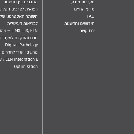
מערכות מידע
מחברים בין חדשנות
מדעי החיים
רפואית לצרכים הקליני
FAQ
השותף האסטרטגי שלך
חידושים וחדשנות
לבריאות דיגיטלית
צרו קשר
LIMS, LIS, ELN – ני
חכם ומתקדם למעבדה
Digital-Pathology
מחשב ייעודי לחדרים נ
S / ELN Integration &
Optimization