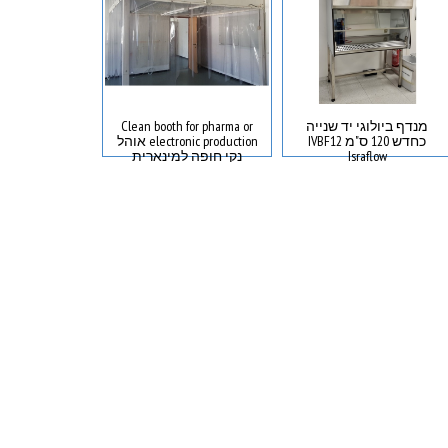
מנדף ביולוגי יד שנייה
Clean booth for pharma or
משאבת וואקום
כחדש 120 ס"מ IVBF12
electronic production אוהל
כימי
Israflow
נקי חופה למינארית