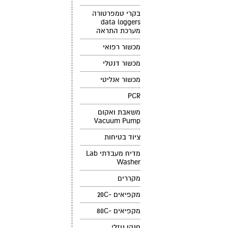
בקרי טמפרטורה
data loggers
מערכת התראה
מכשור רפואי
מכשור דנטלי
מכשור אנליטי
PCR
משאבת ואקום
Vacuum Pump
ציוד בטיחות
מדיח מעבדתי Lab
Washer
מקררים
מקפיאים -20C
מקפיאים -80C
חנקן נוזלי