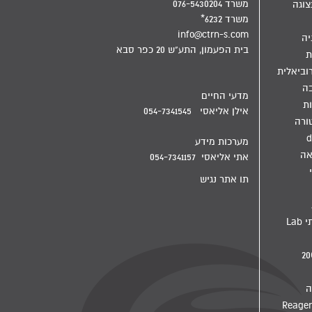
משרד 076-5430204
צוגה
משרד 6232*
info@ctrn-s.com
יה
בית הפעמון, התע"ש 20 כפר סבא
ת
וביאלית
בה
מדעי החיים
ת
אילן אליאסי 054-7341545
ורה
d
מערכות מידע
אה
אתי אליאסי 054-7341157
תו אתר נגיש
מדיח מעבדתי Lab
ה