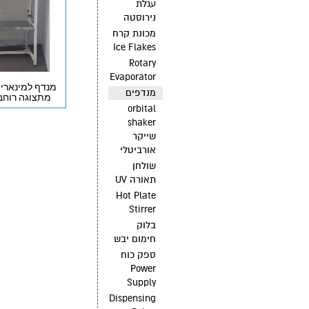
עגלת
נירוסטה
מכונת קרח
Ice Flakes
Rotary
Evaporator
מנדף למינארי ה
מנדפים
מתצוגה רוחב 120 ס"
orbital
shaker
שייקר
אורביטלי
שולחן
תאורה UV
Hot Plate
Stirrer
בלוק
חימום יבש
ספק כוח
Power
Supply
Dispensing