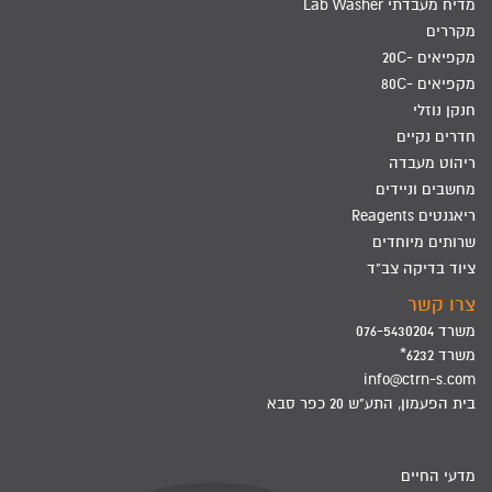
מדיח מעבדתי Lab Washer
מקררים
מקפיאים -20C
מקפיאים -80C
חנקן נוזלי
חדרים נקיים
ריהוט מעבדה
מחשבים וניידים
ריאגנטים Reagents
שרותים מיוחדים
ציוד בדיקה צב"ד
צרו קשר
משרד 076-5430204
משרד 6232*
info@ctrn-s.com
בית הפעמון, התע"ש 20 כפר סבא
מדעי החיים